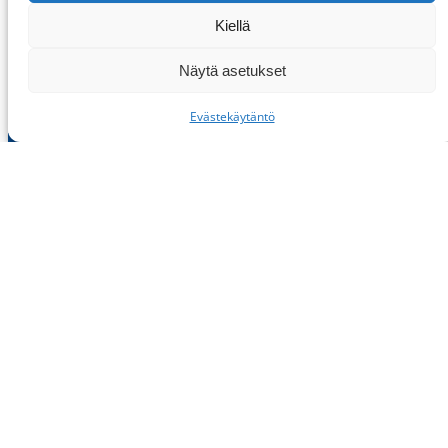
Kiellä
Näytä asetukset
Evästekäytäntö
Tähtieristys Oy
Puistokatu 23, 40200 Jyväskylä
Verkkolaskutus »
Kattotyöt
Kattohuolto
Vesieristys
Ota yhteyttä