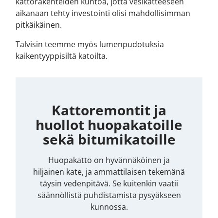
kattorakenteiden kuntoa, jotta vesikatteeseen
aikanaan tehty investointi olisi mahdollisimman
pitkäikäinen.
Talvisin teemme myös lumenpudotuksia
kaikentyyppisiltä katoilta.
Kattoremontit ja
huollot huopakatoille
sekä bitumikatoille
Huopakatto on hyvännäköinen ja
hiljainen kate, ja ammattilaisen tekemänä
täysin vedenpitävä. Se kuitenkin vaatii
säännöllistä puhdistamista pysyäkseen
kunnossa.