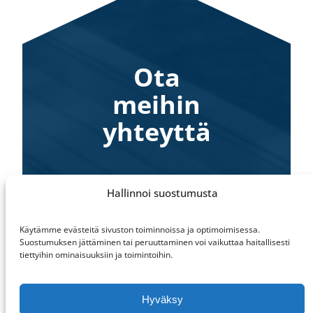
Ota
meihin
yhteyttä
Pyydä meidät arvioimaan
Hallinnoi suostumusta
kattosi huollon tarve
maksuttomalla
Käytämme evästeitä sivuston toiminnoissa ja optimoimisessa.
arviointikäynnillä!
Suostumuksen jättäminen tai peruuttaminen voi vaikuttaa haitallisesti
tiettyihin ominaisuuksiin ja toimintoihin.
maksuton kartoituskäynti
Hyväksy