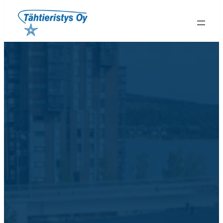
Siirry
sisältöön