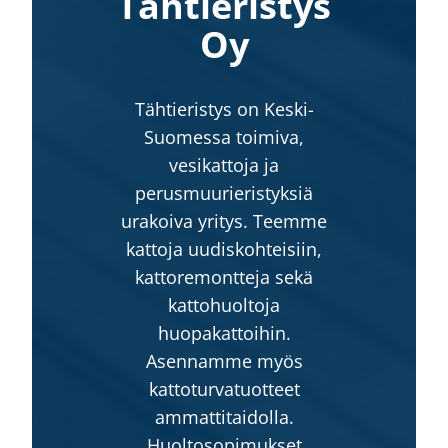
Tähtieristys
Oy
Tähtieristys on Keski-
Suomessa toimiva,
vesikattoja ja
perusmuurieristyksiä
urakoiva yritys. Teemme
kattoja uudiskohteisiin,
kattoremontteja sekä
kattohuoltoja
huopakattoihin.
Asennamme myös
kattoturvatuotteet
ammattitaidolla.
Huoltosopimukset