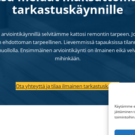
tarkastuskäynnille
arviointikäynnillä selvitämme kattosi remontin tarpeen. Jo
n ehdottoman tarpeellinen. Lievemmissä tapauksissa tilan
ollolla. Ensimmäinen arviointikäynti on ilmainen eikä velv
mihinkään.
Ota yhteyttä ja tilaa ilmainen tarkastuskäynti
Käytämme ev
jättäminen t
toimintoihin