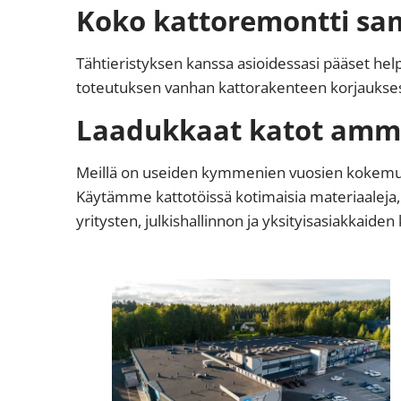
Koko kattoremontti sa
Tähtieristyksen kanssa asioidessasi pääset help
toteutuksen vanhan kattorakenteen korjauksest
Laadukkaat katot amma
Meillä on useiden kymmenien vuosien kokemus k
Käytämme kattotöissä kotimaisia materiaaleja
yritysten, julkishallinnon ja yksityisasiakkaiden