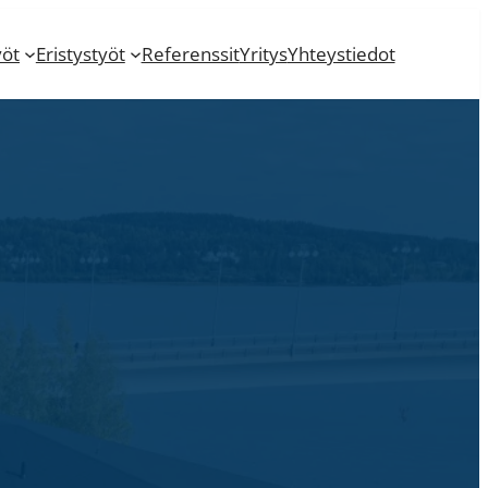
yöt
Eristystyöt
Referenssit
Yritys
Yhteystiedot