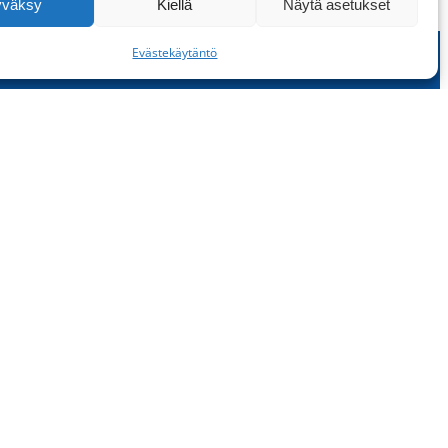
yväksy
Kiellä
Näytä asetukset
Evästekäytäntö
 yhteyttä
osti*