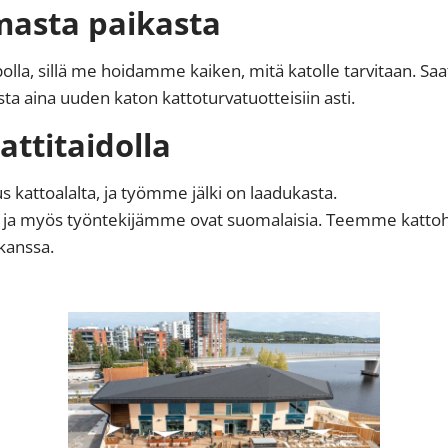
masta paikasta
olla, sillä me hoidamme kaiken, mitä katolle tarvitaan. Sa
a aina uuden katon kattoturvatuotteisiin asti.
ttitaidolla
attoalalta, ja työmme jälki on laadukasta.
, ja myös työntekijämme ovat suomalaisia. Teemme kattohu
 kanssa.