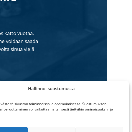
s katto vuotaa,
ne voidaan saada
oita sinua vielä
Hallinnoi suostumusta
ästeitä sivuston toiminnoissa ja optimoimisessa. Suostumuksen
ai peruuttaminen voi vaikuttaa haitallisesti tiettyihin ominaisuuksiin ja
.