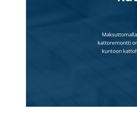
Maksuttomalla 
kattoremontti o
kuntoon kattohu