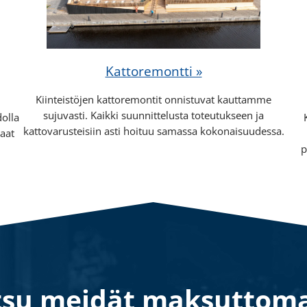
Kattoremontti »
Kiinteistöjen kattoremontit onnistuvat kauttamme
sujuvasti. Kaikki suunnittelusta toteutukseen ja
olla
kattovarusteisiin asti hoituu samassa kokonaisuudessa.
saat
p
tsu meidät maksuttoma