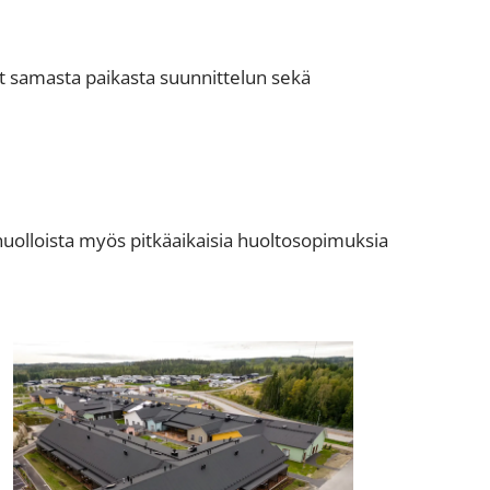
at samasta paikasta suunnittelun sekä
olloista myös pitkäaikaisia huoltosopimuksia